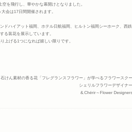
上空を飛行し、華やかな幕開けとなりました。
集う大会は17日間開催されます。
ンドハイアット福岡、ホテル日航福岡、ヒルトン福岡シーホーク、西鉄
する装花を展示しています。
盛り上げる1つになれば嬉しい限りです。
石けん素材の香る花「フレグランスフラワー」が学べるフラワースク
シェリルフラワーデザイナ
&.Chérir～Flower Designe