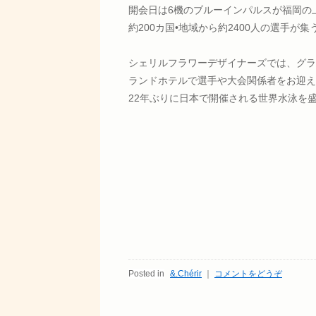
開会日は6機のブルーインパルスが福岡の
約200カ国•地域から約2400人の選手が
シェリルフラワーデザイナーズでは、グラ
ランドホテルで選手や大会関係者をお迎え
22年ぶりに日本で開催される世界水泳を
Posted in
&.Chérir
｜
コメントをどうぞ