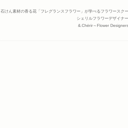
石けん素材の香る花「フレグランスフラワー」が学べるフラワースク
シェリルフラワーデザイナ
&.Chérir～Flower Designe