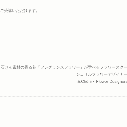
ご受講いただけます。
石けん素材の香る花「フレグランスフラワー」が学べるフラワースク
シェリルフラワーデザイナ
&.Chérir～Flower Designe