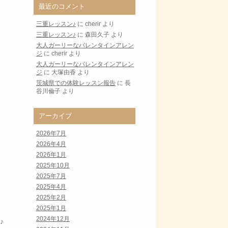
最近のコメント
三重レッスン♪
に
cherir
より
三重レッスン♪
に
森田久子
より
大人ガーリーなバレンタインアレン
ジ
に
cherir
より
大人ガーリーなバレンタインアレン
ジ
に
大塚由香
より
茨城県での体験レッスン報告
に
長
谷川倫子
より
アーカイブ
2026年7月
2026年4月
2026年1月
2025年10月
2025年7月
2025年4月
2025年2月
2025年1月
2024年12月
♪